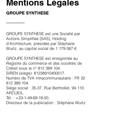
Mentions Légales
GROUPE SYNTHESE
GROUPE SYNTHESE est une Société par
Actions Simplifiée (SAS), Holding
d'Architecture, présidée par Stéphane
Wurtz, au capital social de
1 179 067
€.
GROUPE SYNTHESE est enregistrée au
Registre du commerce et des sociétés de
Créteil sous le n°
812 389 104
.
SIREN (siège):
81238910400017
.
Numéro de TVA intracommunautaire : FR 32
812 389 104.
Siège social : 35-37, Rue Berthollet, 94 110
ARCUEIL.
Tél. : +33-1-49-69-18-50.
Directeur de la publication : Stéphane Wurtz
contact@groupesynthese.com
Site hébergé par wix.com, Société Wix
Support. Adresse : Wix Office, 90210 San
Francisco, Californie, États-Unis.
E-mail :
carleys@wix.com
/ Téléphone :
+1.4156399034
.