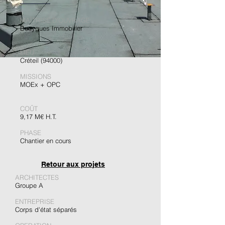
MAÎTRISE D'OUVRAGE
Bouygues Immobilier
LIEU
Créteil​ (94000)
MISSIONS
MOEx + OPC
COÛT
9,17 M€ H.T.
PHASE
Chantier en cours
Retour aux projets
ARCHITECTES
Groupe A
ENTREPRISE
Corps d'état séparés