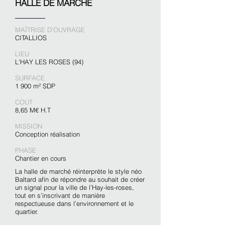
HALLE DE MARCHE
MAÎTRISE D'OUVRAGE
CITALLIOS​
LIEU
L'HAY LES ROSES (94)
SURFACE
1 900 m² SDP
COUT
8,65 M€ H.T
MISSION
Conception réalisation
PHASE
Chantier en cours
La halle de marché réinterprète le style néo
Baltard afin de répondre au souhait de créer
un signal pour la ville de l’Hay-les-roses,
tout en s’inscrivant de manière
respectueuse dans l’environnement et le
quartier.